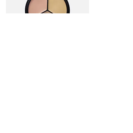
I'm a product
價格
$45.00
Sale