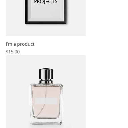
I'm a product
價格
$15.00