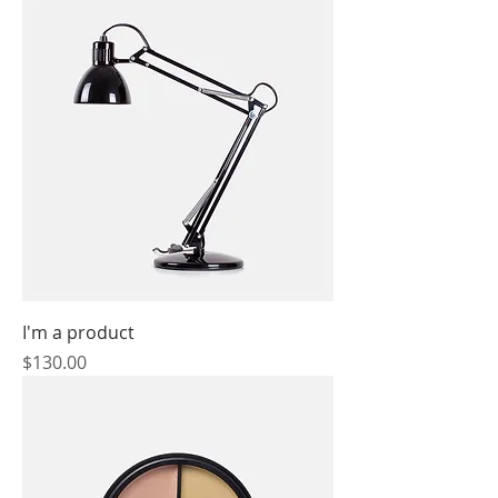
I'm a product
價格
$130.00