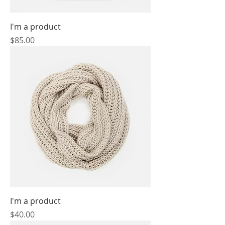
I'm a product
價格
$85.00
I'm a product
價格
$40.00