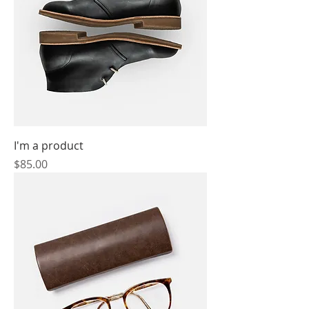
I'm a product
價格
$85.00