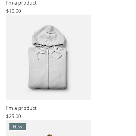
I'm a product
價格
$10.00
I'm a product
價格
$25.00
New