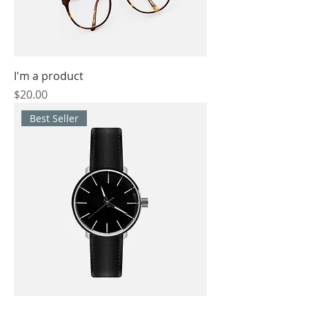
I'm a product
價格
$20.00
Best Seller