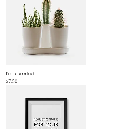
I'm a product
價格
$7.50