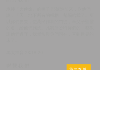
承接『大使命』的棒子 耶穌進前來，對他們
說：「天上地下所有的權柄，都賜給我了。所
以你們要去，使萬民作我的門徒，奉父子聖靈
的名，給他們施洗。凡我所吩咐你們的，都教
訓他們遵守，我就常與你們同在，直到世界的
末了。」
馬太福音 28:18-20
​聯繫我們
我要奉獻
818-280-5271
9124 Zelzah Ave, Northridge,
CA 91325, USA
info@mbcsfv.org
© 2023 by HARMONY. Proudly created with
Wix.com