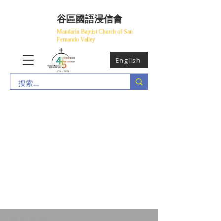
​谷區國語浸信會
Mandarin Baptist Church of San
Fernando Valley
English
​關於我們