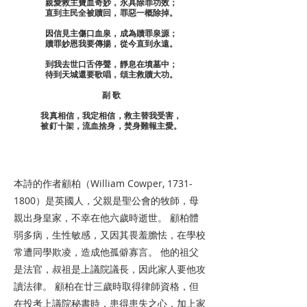
親愛救主寶血奇妙，永具除罪功效；
直到主民全被贖回，罪惡一概除掉。
因信見主傷口血泉，成為贖罪泉源；
贖罪妙恩我要傳揚，從今直到永遠。
到我去世口舌停聲，靜息在墳墓中；
待到天城還要歌唱，頌主救贖大功。
副 歌
我真相信，我定相信，救主替我受害，
被釘十架，流血捨身，焚身難報主愛。
本詩的作者顧柏（William Cowper,
1731-
1800
）是英國人，父親是聖公會的牧師，母
親出身皇家，不幸在他六歲時逝世。 顧柏體
弱多病，生性敏感，又因其畏羞膽怯，在學校
常遭同學欺凌，造成他孤僻寡言。 他的祖父
是法官，叔祖是上議院議長，因此家人要他攻
讀法律。 顧柏在廿三歲時取得律師資格，但
在投考上議院秘書時，患得患失之心，加上家