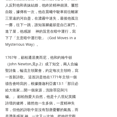
人反對他和表妹結婚，他終於精神崩潰。屢想
自殺，據傳有一次，他在晨曦中駛車前往離家
三里遠的河自盡，在濃霧中迷失，最後他孤注
一擲，往下一跳，誰知落腳處卻是自己家門，
進了屋，他感謝 神的旨意在暗中運行，寫
下了「主意暗中運行歌」（God Moves in a
Mysterious Way）。
1767年，顧柏遷居奧而尼，他和約翰牛頓
（John Newton,見p.2）成了知交，兩人合編
聖詩集，輪流主領聚會，約定每次主領時，寫
一首新詩歌。 這首詩是他在1771年主領一個
禱告會時寫的，根據撒迦利亞書13:1「那日必
給大衛家….開一個泉源，洗除罪惡與污
穢。」 顧柏熱愛大自然，他是十八世紀英國
詩壇的健將，雖然他一生多病，一度精神失
常，但他的詩歌中並沒有頹唐憂鬱的氣氛，而
是讚美感謝 神，一次又一次地，把他從悲觀