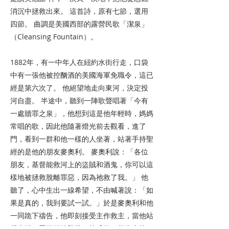
消沉中拯救出來。 這首詩，原有七節，選用
四節。 曲調是美國西部的露營民歌「潔泉」
（Cleansing Fountain）。
1882年，有一中年人在紐約水街行走，口袋
中有一張他被控酗酒的美國海軍免職令，這已
經是第六次了。 他絕望地走向東河，決定投
河自盡。 半途中，聽到一陣歌聲唱著「今有
一處贖罪之泉」，他想到這是他年輕時，媽媽
常唱的歌，因此他隨著燈光前去觀看，進了
門，看到一群和他一樣的人坐著，站著手持聖
經的是他的朋友麥奧利。 麥奧利說：「各位
朋友，基督能救河上的盜賊和酒鬼，你可以這
樣地被拯救脫離罪惡，因為祂救了我。」 他
聽了，心中生出一線希望，不由喊著說：「如
果是真的，我到要試一試。」於是麥奧利和他
一同跪下禱告，他即刻接受主作救主，當他站
起來時，罪的鎖鍊脫落，他成了一個自由的