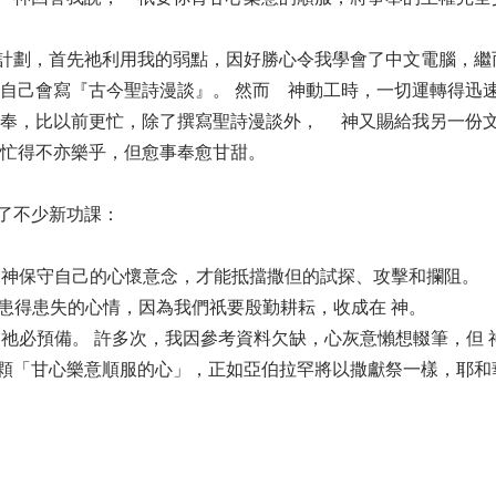
計劃，首先祂利用我的弱點，因好勝心令我學會了中文電腦，繼
到自己會寫『古今聖詩漫談』。 然而 神動工時，一切運轉得迅
事奉，比以前更忙，除了撰寫聖詩漫談外， 神又賜給我另一份文
然忙得不亦樂乎，但愈事奉愈甘甜。
了不少新功課：
神保守自己的心懷意念，才能抵擋撒但的試探、攻擊和攔阻。
得患失的心情，因為我們祇要殷勤耕耘，收成在 神。
祂必預備。 許多次，我因參考資料欠缺，心灰意懶想輟筆，但 
顆「甘心樂意順服的心」，正如亞伯拉罕將以撒獻祭一樣，耶和