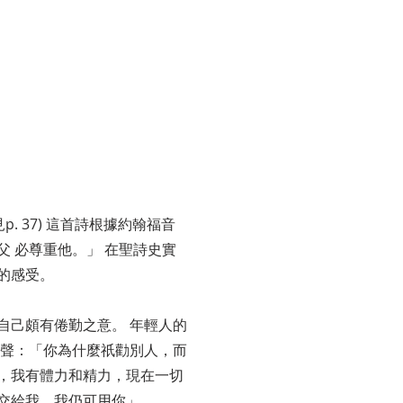
見p. 37) 這首詩根據約翰福音
父 必尊重他。」 在聖詩史實
的感受。
自己頗有倦勤之意。 年輕人的
息聲：「你為什麼祇勸別人，而
，我有體力和精力，現在一切
交給我，我仍可用你」。