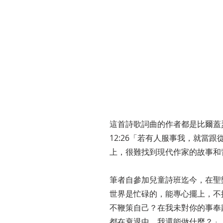
這首詩歌詞曲的作者都是比爾蓋瑟（Wil
12:26「若有人服事我，就當
上，很難找到現代作家的故事和
筆者自參加兒童詩班迄今，在聖
世界是忙碌的，能專心擺上，不
不鞭策自己？在我未對你的事奉
都在衰退中，我還能做什麼？」