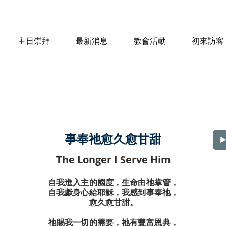
主日崇拜
最新消息
教會活動
初來訪客
事奉祂愈久愈甘甜
The Longer I Serve Him
自我進入主的國度，生命由祂掌管，
自我獻身心給耶穌，我感到事奉祂，
愈久愈甘甜。
祂賜我一切的需要，祂有豐富恩典，