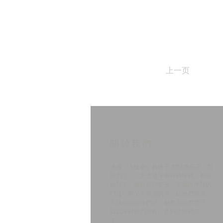
上一页
​關於我們
承接『大使命』的棒子 耶穌進前來，對
他們說：「天上地下所有的權柄，都賜
給我了。所以你們要去，使萬民作我的
門徒，奉父子聖靈的名，給他們施洗。
凡我所吩咐你們的，都教訓他們遵守，
我就常與你們同在，直到世界的末
了。」