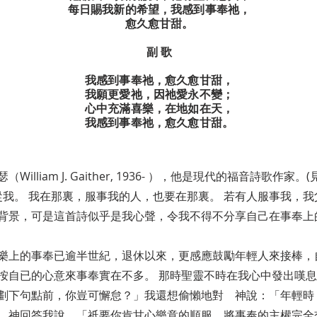
每日賜我新的希望，我感到事奉祂，
愈久愈甘甜。
副 歌
我感到事奉祂，愈久愈甘甜，
我願更愛祂，因祂愛永不變；
心中充滿喜樂，在地如在天，
我感到事奉祂，愈久愈甘甜。
liam J. Gaither, 1936- ），他是現代的福音詩歌作家。(
跟從我。 我在那裏，服事我的人，也要在那裏。 若有人服事我，我
背景，可是這首詩似乎是我心聲，令我不得不分享自己在事奉上
樂上的事奉已逾半世紀，退休以來，更感應鼓勵年輕人來接棒，
按自已的心意來事奉實在不多。 那時聖靈不時在我心中發出嘆
劃下句點前，你豈可懈怠？」我還想偷懶地對 神說：「年輕時
 神回答我說，「祇要你肯甘心樂意的順服，將事奉的主權完全