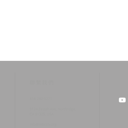
​聯繫我們
818-280-5271
9124 Zelzah Ave, Northridge,
CA 91325, USA
info@mbcsfv.org