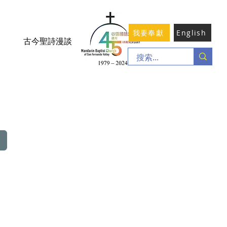
我要奉獻
English
古今聖詩漫談