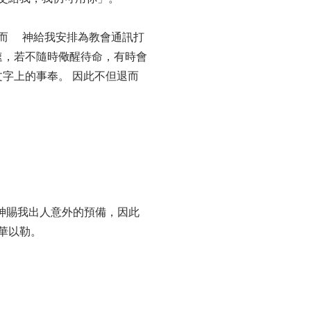
而 神給我安排為教會通訊打
速，若不隨時儆醒待命，有時會
字上的事奉。 因此不但退而
神賜我出人意外的預備，因此
華以勒。