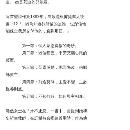
曲。 她是慕迪的兒媳婦。
這首聖詩作於1883年，副歌是根據提摩太後
書1:12「…因為知道我所信的是誰，也深信他
能保全我所交付他的，直到那日。」
第一節：個人蒙恩得救的奇妙。
第二節：因信稱義，平安充滿心懷的
經歷。
第三節：聖靈感動，認罪悔改，信耶
穌救主。
第四節：前途莫測，主愛不變，主必
撫養到底。
第五節：不知何時、如何與主相逢。
滌然女士在「永不止息」一書中，曾提到她和
史祈生牧師，在訂婚時合唱這首聖詩，作為他
們的定情詩歌；以後家中有慶典時也唱此詩。