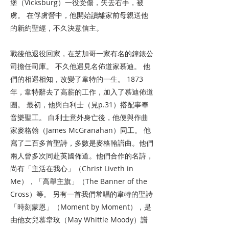
堡（Vicksburg）一役受傷，失去右手，被
虜。 在俘虜營中，他開始讀離家前母親送他
的新約聖經，不久決意信主。
戰後他退役回家，在芝加哥一家有名的鐘錶公
司擔任司庫。 不久他遇見名佈道家慕迪。 他
們的相遇相知，改變了韋特的一生。 1873
年，韋特辭去了高薪的工作，加入了慕迪佈道
團。 最初，他與白利士（見p.31）搭配事奉
音樂聖工。 白利士意外身亡後，他便與作曲
家麥格翰（James McGranahan）同工。 他
寫了二百多首聖詩，多數是麥格翰譜曲。他們
兩人曾多次同赴英國佈道。他們合作的名詩，
尚有「主活在我心」（Christ Liveth in
Me），「高舉主旗」（The Banner of the
Cross）等。 另有一首我們常唱的韋特的聖詩
「時刻蒙恩」（Moment by Moment），是
由他女兒慕韋玫（May Whittle Moody）譜