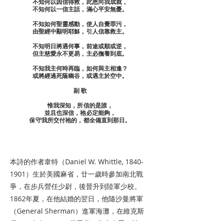
不知何以因信得救，此恩向我成就，
不知何以一信主話，滿心平安無憂。
不知如何聖靈感動，使人自覺罪污，
由聖經中顯明耶穌，引人信靠救主。
不知明日將遇何事，前途或順或逆，
但主慈愛永不更易，主必撫養到底。
不知我主何時再臨，如何與主相逢？
或將經過死蔭幽谷，或遇主於空中。
副 歌
惟我深知，所信的是誰，
並且也深信，祂必定能夠，
保守我所交付祂的，都全備直到那日。
本詩的作者韋特（Daniel W. Whittle,
1840-
1901
）生於美國麻省，廿一歲時參加南北戰
爭，在步兵營任少尉，後晉升到陸軍少校。
1862年夏，在他結婚的翌日，他隨沙曼將軍
（General Sherman）進軍海灘，在維克斯