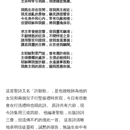
主若時常引我路，我便隨從無慮。
我既生存在世間，容我與主相近；
我見迷亂的景物，聽見誘惑聲音；
今生身外和心內，常有仇敵相侵；
但望耶穌和我親，將我靈魂保存。
求主常發慈悲聲，容我靈耳聽清；
不顧情慾的狂浪，不聞悖逆之音；
請用聖言印證我，使我進退遵循；
護庇我靈的主啊，出言使我聽聞。
主耶穌對眾門徒，曾有應許相告；
主得榮耀的處所，主僕必能得到；
耶穌啊我曾許願，永遠服事殷勤；
我救主我的朋友，賜我恩惠依循。
這首聖詩又名「許願歌」，是包德牧師為他的
女兒和兩個兒子行堅振禮時所寫，今日有些教
會在行洗禮時也唱此詩。 原詩共有六節，現
今詩集用三或四節。 他編著聖歌，出版詩詞
三冊，但流傳不朽的僅此一首。 這首詩清晰
地表明信徒靈程，誠懇的禱告，無論生命中有