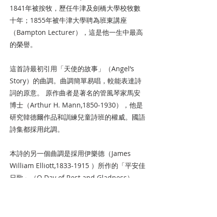
1841年被按牧，歷任牛津及劍橋大學校牧數
十年；1855年被牛津大學聘為班東講座
（Bampton Lecturer），這是他一生中最高
的榮譽。
這首詩最初引用「天使的故事」（Angel’s
Story）的曲調。曲調簡單易唱，較能表達詩
詞的原意。 原作曲者是著名的管風琴家馬安
博士（Arthur H. Mann,
1850-1930
），他是
研究韓德爾作品和訓練兒童詩班的權威。國語
詩集都採用此調。
本詩的另一個曲調是採用伊樂德（James
William Elliott,
1833-1915
）所作的「平安佳
日歌」（O Day of Rest and Gladness）。
曲調與前者截然不同，較為艱深而多變化，適
於詩班演唱。 閩南語詩集則採用此調。