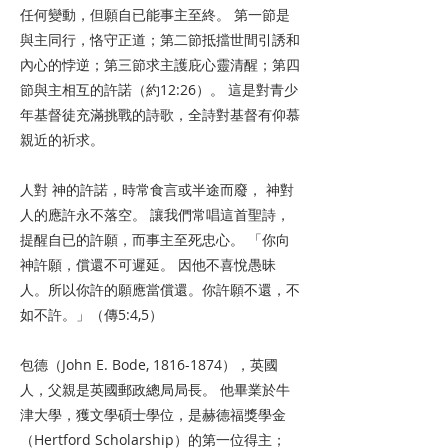
任何變動，但願自已能事主至終。 第一節是
與主同行，恪守正道；第二節抵擋世間引誘和
內心的悖逆；第三節求主護庇心靈清醒；第四
節與主相互的許諾（約12:26）。 這是對青少
年基督徒充滿挑戰的詩歌，全詩對基督有仰慕
親近的祈求。
人對 神的許諾，時常食言或半途而廢， 神對
人的應許永不落空。 讓我們常唱這首聖詩，
提醒自已的許願，而事主至死忠心。 「你向
神許願，償還不可遲延。 因他不喜悅愚昧
人。所以你許的願應當償還。你許願不還，不
如不許。」（傳5:4,5）
包德（John E. Bode,
1816-1874
），英國
人，父親是英國郵政總局局長。 他畢業於牛
津大學，獲文學碩士學位，是赫德福獎學金
（Hertford Scholarship）的第一位得主；