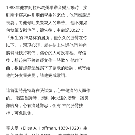
1988年他在阿拉巴馬州舉辦音樂活動時，接
到南卡羅來納州兩個學生的來信，他們都最近
喪妻，向他傾吐失去親人的痛苦。 他不知如
何執筆安慰他們，禱告後，申命記33:27：
「永生的 神是祢的居所，他永久的膀臂在你
以下。」湧現心頭，就在信上告訴他們 神的
膀臂能扶持我們，傷心的人可投靠祂。寄信
後，想起何不將這經文作一詩歌？ 他作了
曲，根據那節聖經寫下了副歌的歌詞，就寄給
他的好友霍夫曼，請他完成歌詞。
這首聖詩是特為在受試煉，心中傷痛的人而作
的。 唱這首詩時，想到 神永遠的膀臂，雖災
難臨身，心有痛楚難忍，但有 神的膀臂扶
持，可免跌倒。
霍夫曼（Elisa A. Hoffman,
1839-1929
）生