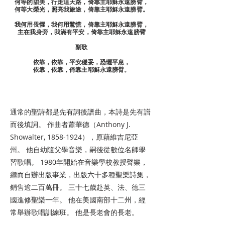
何等的甜美，行走這天路，倚靠主耶穌永遠膀臂，
何等大榮光，照亮我旅途，倚靠主耶穌永遠膀臂。
我何用畏懼，我何用驚慌，倚靠主耶穌永遠膀臂，
主在我身旁，我滿有平安，倚靠主耶穌永遠膀臂
副歌
依靠，依靠，平安穩妥，恐懼平息，
依靠，依靠，倚靠主耶穌永遠膀臂。
通常的聖詩都是先有詞後譜曲，本詩是先有譜
而後填詞。 作曲者蕭華德（Anthony J.
Showalter,
1858-1924
），原藉維吉尼亞
州。 他自幼隨父學音樂，嗣後從數位名師學
習歌唱。 1980年開始在音樂學校教授聲樂，
繼而自辦出版事業，出版六十多種聖樂詩集，
銷售逾二百萬冊。 三十七歲赴英、法、德三
國進修聖樂一年。 他在美國南部十二州，經
常舉辦歌唱訓練班。 他是長老會的長老。