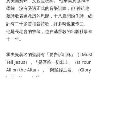
於美國賓州，父親是牧師。 他畢業於協和神
學院，沒有受過正式的音樂訓練，但 神給他
藉詩歌表達救恩的恩賜，十八歲開始作詩，總
計有二千多首福音詩歌，許多時也兼作曲。
他是長老會的牧師，也在基督教的出版社事奉
十一年。
霍夫曼著名的聖詩有「要告訴耶穌」（I Must
Tell Jesus），「是否將一切獻上」（Is Your
All on the Altar），「榮耀歸主名」（Glory
to His Name）等。
上一页
下一页
​關於我們
承接『大使命』的棒子 耶穌進前來，對他們
說：「天上地下所有的權柄，都賜給我了。所