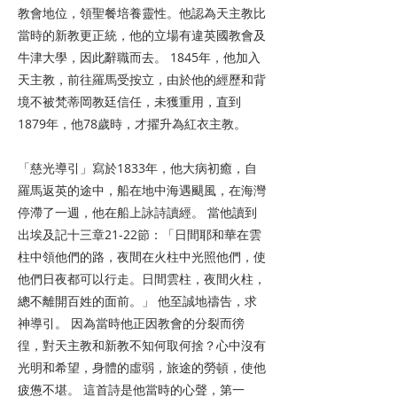
教會地位，領聖餐培養靈性。他認為天主教比
當時的新教更正統，他的立場有違英國教會及
牛津大學，因此辭職而去。 1845年，他加入
天主教，前往羅馬受按立，由於他的經歷和背
境不被梵蒂岡教廷信任，未獲重用，直到
1879年，他78歲時，才擢升為紅衣主教。
「慈光導引」寫於1833年，他大病初癒，自
羅馬返英的途中，船在地中海遇颶風，在海灣
停滯了一週，他在船上詠詩讀經。 當他讀到
出埃及記十三章21-22節：「日間耶和華在雲
柱中領他們的路，夜間在火柱中光照他們，使
他們日夜都可以行走。日間雲柱，夜間火柱，
總不離開百姓的面前。」 他至誠地禱告，求
神導引。 因為當時他正因教會的分裂而徬
徨，對天主教和新教不知何取何捨？心中沒有
光明和希望，身體的虛弱，旅途的勞頓，使他
疲憊不堪。 這首詩是他當時的心聲，第一