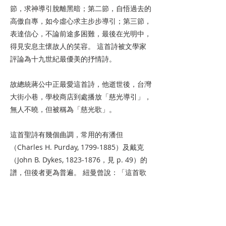
節，求神導引脫離黑暗；第二節，自悟過去的
高傲自專，如今虛心求主步步導引；第三節，
表達信心，不論前途多困難，最後在光明中，
得見安息主懷故人的笑容。 這首詩被文學家
評論為十九世紀最優美的抒情詩。
故總統蔣公中正最愛這首詩，他逝世後，台灣
大街小巷，學校商店到處播放「慈光導引」，
無人不曉，但被稱為「慈光歌」。
這首聖詩有幾個曲調，常用的有潘但
（Charles H. Purday,
1799-1885
）及戴克
（John B. Dykes,
1823-1876
，見 p. 49）的
譜，但後者更為普遍。 紐曼曾說：「這首歌
的流行，其實不在乎詩詞，而是戴克所作的樂
曲優美。」其實兩者是相得益彰。
上一页
下一页