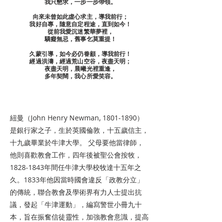
我只懇求，一步一步帶領。
向來未曾如此虛心求主，導我前行；
我好自專，隨意自定程途，直到如今！
從前我愛沉迷繁華夢裡，
驕癡無忌，舊事乞莫重提！
久蒙引導，如今必仍眷顧，導我前行！
經過洪濤，經過荒山空谷，夜盡天明；
夜盡天明，晨曦光裡重逢，
多年契闊，我心所愛笑容。
紐曼（John Henry Newman,
1801-1890
）
是銀行家之子，生於英國倫敦，十五歲信主，
十九歲畢業於牛津大學。 父母要他當律師，
他則喜歡教會工作，四年後被聖公會按牧，
1828-1843年間任牛津大學校牧達十五年之
久。1833年他因當時國會違反「政教分立」
的傳統，聯合教會及學術界有力人士提出抗
議，發起「牛津運動」，編寫警世小冊九十
本，旨在振奮信徒靈性，加強教會意識，提高