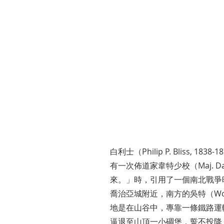
白利士（Philip P. Bliss,
有一次佈道家韋特少校（Maj. Dan
來。」時，引用了一個南北戰爭時
喬治亞城附近，南方的吳特（W
地是在山谷中，專靠一條鐵路運
逼退至山頂一小碉堡，誓不投降