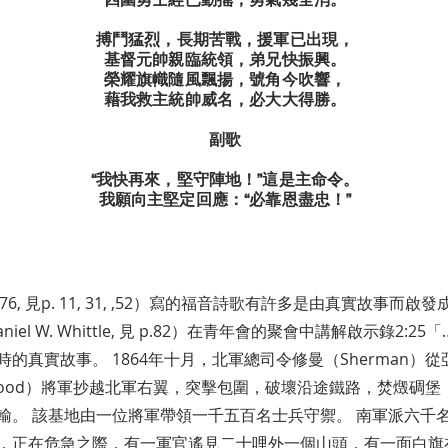
搏鬥猛烈，長期苦戰，援軍已出現，
基督元帥親臨統領，弟兄快振興。
榮耀旗幟隨風飄揚，號角今吹響，
藉我救主統帥威名，必大大得勝。
副歌
“我快再來，堅守陣地！”這是主命令。
我願向主堅定回應：“必靠恩盡忠！”
 1838-1876, 見p. 11, 31, ,52）寫的福音詩歌有許多是由真實
iel W. Whittle, 見 p.82）在青年會的聚會中講解啟示錄2
的真實故事。 1864年十月，北軍總司令修曼（Sherman）
ood）將軍抄越北軍右翼，突擊包圍，破壞沿途鐵路，焚燬碉堡
輸。 該基地由一位將軍帶領一千五百名士兵守禦。 南軍派六千
，正在危急之際，有一軍官遙見二十哩外一個山頭，有一面白旗