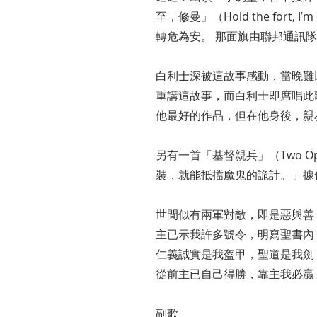
至，修曼」（Hold the fort
轉危為安。 那面旗由聯邦通訊
白利士深被這故事感動，當晚難
重講這故事，而白利士即席唱此
他最好的作品，但在他身後，親
另有一首「基督親兵」（Two Opp
裝，就能抵擋魔鬼的詭計。」據傳是英
世間似有兩軍對敵，即是惡與善
主已示我許多號令，明寫聖書內
仁義誠實是我盔甲，聖道是我劍
從前主已自己得勝，靠主我必贏
副歌