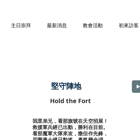
主日崇拜
最新消息
教會活動
初來訪客
堅守陣地
Hold the Fort
我眾弟兄，看那旗號在天空招展！
救援軍兵經已出動，勝利在目前。
看那魔軍大隊來攻，撒但作先鋒，
四圍勇士經已動搖，勇氣幾全消。