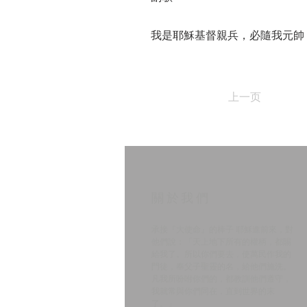
我是耶穌基督親兵，必隨我元帥
上一页
​關於我們
承接『大使命』的棒子 耶穌進前來，對
他們說：「天上地下所有的權柄，都賜
給我了。所以你們要去，使萬民作我的
門徒，奉父子聖靈的名，給他們施洗。
凡我所吩咐你們的，都教訓他們遵守，
我就常與你們同在，直到世界的末
了。」