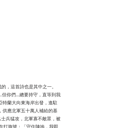
故事而啟發成的，這首詩也是其中之一。
:25「…但你們…總要持守，直等到我
從亞特蘭大向東海岸出發，進駐
，供應北軍五十萬人補給的基
名士兵猛攻，北軍寡不敵眾，被
在打旗號：「守住陣地，我即