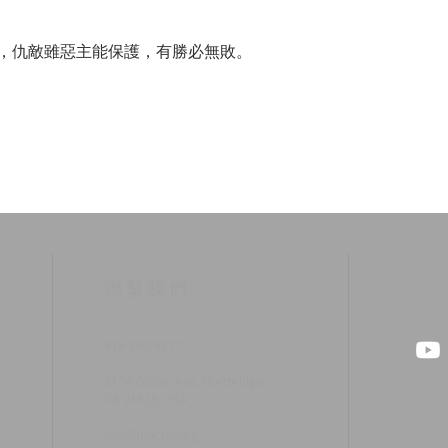
，仇敵雖惡主能保護，有勝必無敗。
​聯繫我們
818-280-5271
9124 Zelzah Ave, Northridge,
CA 91325, USA
info@mbcsfv.org