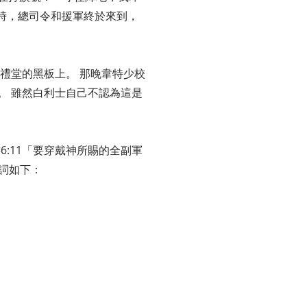
續苦戰三小時，總司令和援軍終於來到，
禮堂的黑板上。 那晚韋特少校
。 雖然白利士自己不認為這是
所書6:11「要穿戴神所賜的全副軍
歌詞如下：