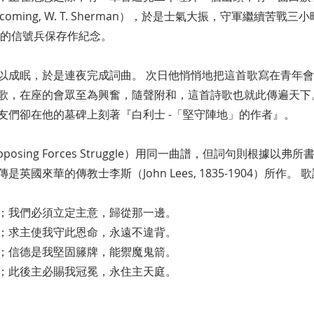
, I’m coming, W. T. Sherman），於是士氣大振，守軍繼
隊的信號兵保存作紀念。
以成眠，於是連夜完成詞曲。 次日他悄悄地把這首歌寫在青年會
歌，在座的會眾至為興奮，隨聲附和，這首詩歌也就此傳遍天下
友們卻在他的墓碑上刻著『白利士 -「堅守陣地」的作者』。
osing Forces Struggle）用同一曲譜，但詞句則根據以弗
國來華的傳教士李斯（John Lees, 1835-1904）所作。 
；我們必須立定主意，歸從那一邊。
；求主使我守此恩命，永遠不違背。
；信德是我堅固籐牌，能禦魔鬼箭。
；此後主必賜我冠冕，永住主天庭。