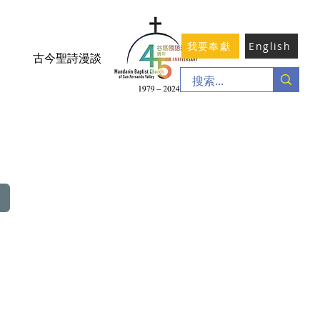
我要奉獻
English
古今聖詩漫談