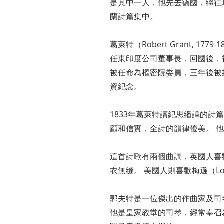
是其中一人，他先去德國，繼往
蘭詩篇集中。
葛萊特（Robert Grant,
任東印度公司董事長，回國後，被
被任命為樞密院委員，三年後被
資紀念。
1833年葛萊特讀紀思繙譯的詩
顧和信實，全詩的韻律優美。 
這首詩歌有兩個曲調，英國人喜歡郭夫
衣無縫。 美國人則喜歡梅遜（Lowel
郭夫特是一位傑出的作曲家及司
他是皇家教堂的司琴，經常奉召