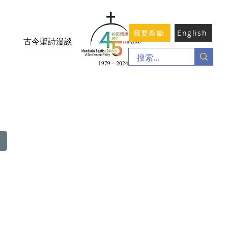
我要奉獻
English
古今聖詩漫談