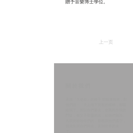
贈予音樂博士學位。
上一页
​關於我們
承接『大使命』的棒子 耶穌進前來，對
他們說：「天上地下所有的權柄，都賜
給我了。所以你們要去，使萬民作我的
門徒，奉父子聖靈的名，給他們施洗。
凡我所吩咐你們的，都教訓他們遵守，
我就常與你們同在，直到世界的末
了。」