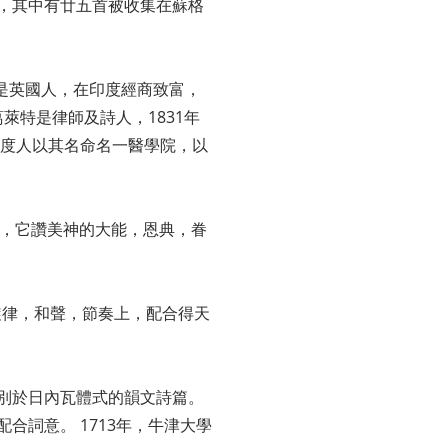
，其中有廿五首被收集在蘇格
的父親是英國人，在印度經商致富，
萊特是律師及詩人，1831年
印度人以其名命名一醫學院，以
詩，它讚美神的大能，恩典，眷
為它在旋律，和聲，節奏上，配合得天
別於日內瓦體式的韻文詩篇。
詞意。 1713年，牛津大學