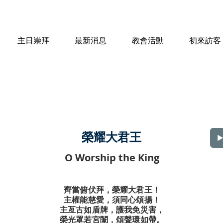
主日崇拜
最新消息
教會活動
初來訪客
榮耀大君王
O Worship the King
齊當俯伏拜，榮耀大君王！
主權能慈愛，須同心頌揚！
主亙古如盾牌，護我免災害，
榮光罩若宮闈，頌聲環如帶。