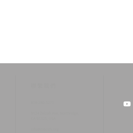
​聯繫我們
818-280-5271
9124 Zelzah Ave, Northridge,
CA 91325, USA
info@mbcsfv.org