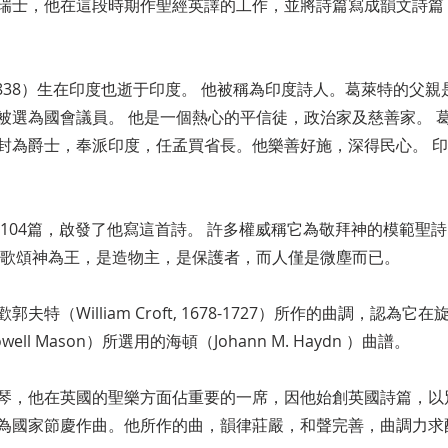
瑞士，他在這段時期作聖經英譯的工作，並將詩篇寫成韻文詩篇
 1779-1838）生在印度也逝于印度。 他被稱為印度詩人。葛萊特
選為國會議員。 他是一個熱心的平信徒，政治家及慈善家。 葛
封為爵士，奉派印度，任孟買省長。他樂善好施，深得民心。 
篇104篇，啟發了他寫這首詩。 許多權威稱它為敬拜神的模範聖
他歌頌神為王，是造物主，是保護者，而人僅是微塵而已。
特（William Croft, 1678-1727）所作的曲調，認
l Mason）所選用的海頓（Johann M. Haydn ）曲譜。
琴，他在英國的聖樂方面佔重要的一席，因他始創英國詩篇，以
為國家節慶作曲。他所作的曲，韻律莊嚴，和聲完善，曲調力求配合