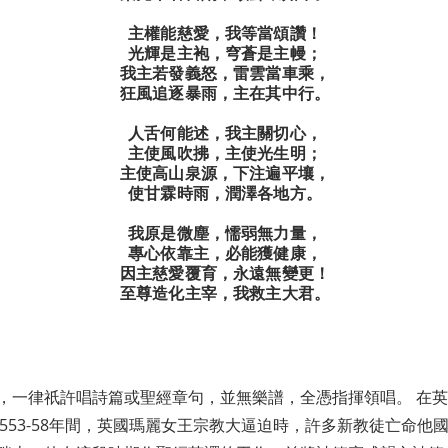
主權能慈愛，我等當頌讚！
光輝是主袍，穹蒼是主幔；
我主若發義怒，雷雲當車乘，
狂風追逐暴雨，主在其中行。
人舌何能述，我主關切心，
主使風吹拂，主使光生明；
主使高山泉源，下注遍平壤，
使甘霖時雨，潤澤各地方。
我原是微塵，懦弱無力量，
專心依靠主，必能獲健康，
因主慈愛覆育，永遠無變更！
至尊造化主宰，我救主大君。
，一律祇許唱詩篇或聖經章句，並無樂譜，全憑指揮領唱。 在
r）。 1553-58年間，英國瑪麗女王宗教大逼迫時，許多新教徒亡命他國。 