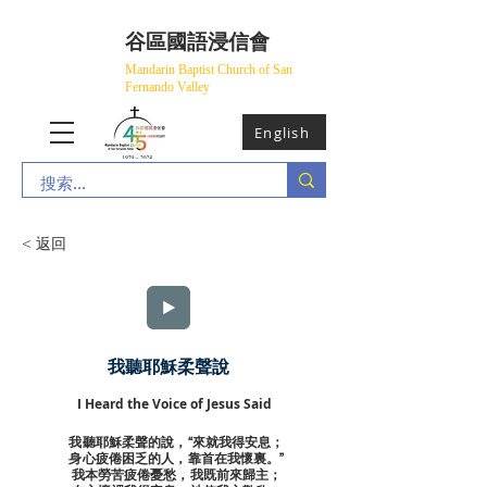
​谷區國語浸信會
Mandarin Baptist Church of San
Fernando Valley
English
< 返回
我聽耶穌柔聲說
I Heard the Voice of Jesus Said
我聽耶穌柔聲的說，“來就我得安息；
身心疲倦困乏的人，靠首在我懷裏。”
我本勞苦疲倦憂愁，我既前來歸主；