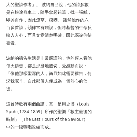
大的聖詩作者」。 波納自己說，他的詩多數
是在旅途舟車上，隨手拿起鉛筆，找一張紙，
即興而作，因此潦草、模糊。 雖然他作的六
百多首詩，韻律常有錯誤，但將基督的生命反
映入人心，而且文意清楚明確，因此深被信徒
喜愛。
波納的禱告生活是非常嚴謹的，他的僕人看他
每天禱告，都是那麼地殷切，受感動而說：
「像他那樣聖潔的人，尚且如此需要禱告，何
況我呢？」自此那僕人便成為一個熱心的信
徒。
這首詩歌有兩個曲譜，其一是用史博（Louis
Spohr,
1784-1859
）所作的聖樂「救主最後的
時刻」（The Last Hours of the Saviour）
中的一段獨唱改編而成。