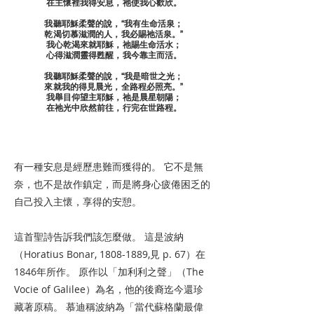
在主懷裡我得安息，祂使我心歡欣。
我聽耶穌柔聲的說，“我有生命活泉；
乾渴切慕滋潤的人，我必賜祂活泉。”
我心乾渴來就耶穌，祂賜生命活水；
心得滋潤靈得甦醒，我今靠主而活。
我聽耶穌柔聲的說，“我是暗世之光；
來就我的得見晨光，全路程必照亮。”
我舉目仰望主耶穌，祂是晨星朝陽；
在祂光中欣然前往，行完在世路程。
有一種安息是經歷患難而獲得的。 它不是無
奈，也不是故作鎮定，而是將身心疲倦困乏的
自己投入主懷，享得的安憩。
這首聖詩告訴我們該怎麼做。 這是波納
（Horatius Bonar,
1808-1889
,見 p. 67）在
1846年所作。 原作以「加利利之聲」（The
Vocie of Galilee）為名，他的後裔迄今還珍
藏著原稿。 慕迪稱波納為「當代蘇格蘭最偉