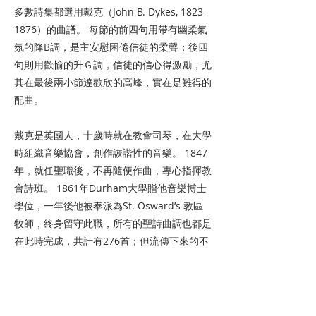
多數詩集都選用戴克（John B. Dykes,
1823-
1876
）的曲譜。 每節的前四句用帶有幽柔氣
氛的降B調，是主安慰困倦信徒的柔聲；後四
句則用歡愉的升Ｇ調，信徒的信心得激勵，尤
其在最後兩小節達歡欣的高峰，實在是難得的
配曲。
戴克是英國人，十歲時就在教會司琴，在大學
時組織音樂協會，創作詼諧性的音樂。 1847
年，就任聖職後，不再隨便作曲，專心指揮教
會詩班。 1861年Durham大學贈他音樂博士
學位，一年後他被奉派為St. Osward’s 教區
牧師，終身留守此職，所有的聖詩曲調也都是
在此時完成，共計有276首；但流傳下來的不
多，因為有人認為他的曲調鬆弛、柔弱、削減
了歌詞的原有的含意。
上一页
下一页