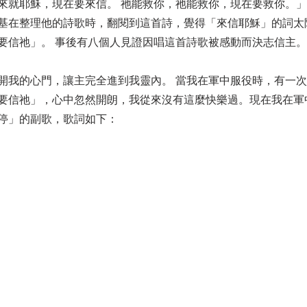
就耶穌，現在要來信。 祂能救你，祂能救你，現在要救你。」 
基在整理他的詩歌時，翻閱到這首詩，覺得「來信耶穌」的詞太
要信祂」。 事後有八個人見證因唱這首詩歌被感動而決志信主。
開我的心門，讓主完全進到我靈內。 當我在軍中服役時，有一
要信祂」，心中忽然開朗，我從來沒有這麼快樂過。現在我在軍
停」的副歌，歌詞如下：