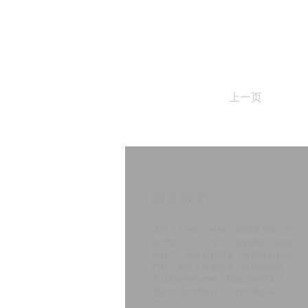
上一页
​關於我們
承接『大使命』的棒子 耶穌進前來，對
他們說：「天上地下所有的權柄，都賜
給我了。所以你們要去，使萬民作我的
門徒，奉父子聖靈的名，給他們施洗。
凡我所吩咐你們的，都教訓他們遵守，
我就常與你們同在，直到世界的末
了。」