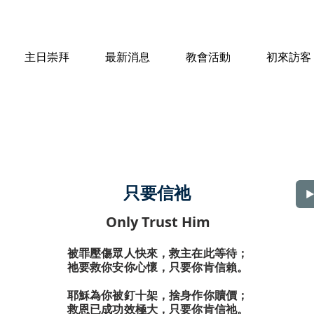
主日崇拜
最新消息
教會活動
初來訪客
只要信祂
Only Trust Him
被罪壓傷眾人快來，救主在此等待；
祂要救你安你心懷，只要你肯信賴。
耶穌為你被釘十架，捨身作你贖價；
救恩已成功效極大，只要你肯信祂。