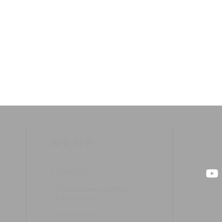
​聯繫我們
818-280-5271
9124 Zelzah Ave, Northridge,
CA 91325, USA
info@mbcsfv.org