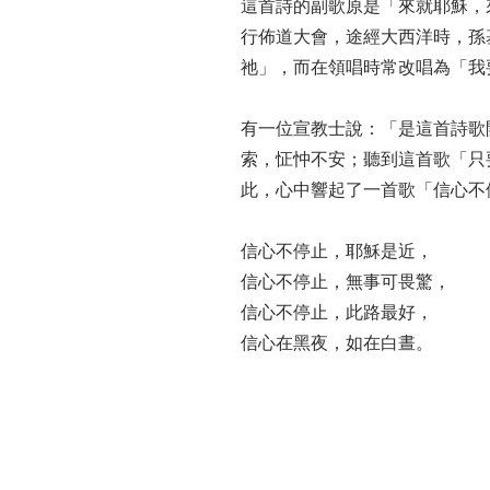
這首詩的副歌原是「來就耶穌，來
行佈道大會，途經大西洋時，孫
祂」，而在領唱時常改唱為「我
有一位宣教士說：「是這首詩歌
索，怔忡不安；聽到這首歌「只
此，心中響起了一首歌「信心不
信心不停止，耶穌是近，
信心不停止，無事可畏驚，
信心不停止，此路最好，
信心在黑夜，如在白晝。