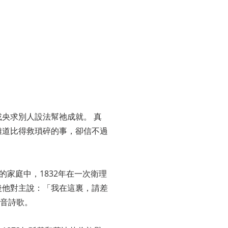
央求別人設法幫祂成就。 真
難道比得救瑣碎的事，卻信不過
老會的家庭中，1832年在一次衛理
後他對主說：「我在這裏，請差
福音詩歌。