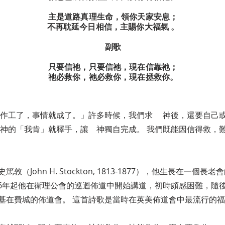
主是道路真理生命，領你天家安息；
不再耽延今日相信，主賜你大福氣 。
副歌
只要信祂，只要信祂，現在信靠祂；
祂必救你，祂必救你，現在拯救你。
已作工了，事情就成了。」許多時候，我們求 神後，還要自己或
神的「我肯」就釋手，讓 神獨自完成。 我們既能因信得救，
John H. Stockton, 1813-1877），他生長在一個長
846年起他在衛理公會的巡迴佈道中開始講道，初時頗感困難，隨
基在費城的佈道會。 這首詩歌是當時在英美佈道會中最流行的