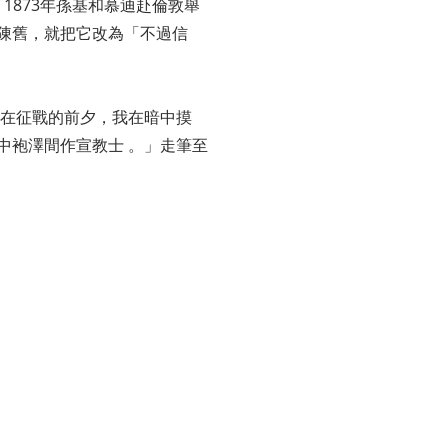
1873年孫基和慕迪赴倫敦舉
陳舊，就把它改為「不過信
次在征戰的前夕，我在暗中摸
中袍澤間作宣教士 。」走筆至