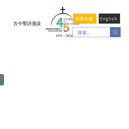
我要奉獻
English
古今聖詩漫談