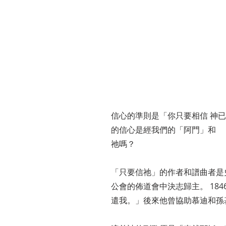
信心的準則是「你只要相信 神
的信心是經我們的「阿門」和 
祂嗎？
「只要信祂」的作者和譜曲者是史篤敦（
公會的佈道會中決志歸主。 1
遣我。」後來他曾協助慕迪和孫