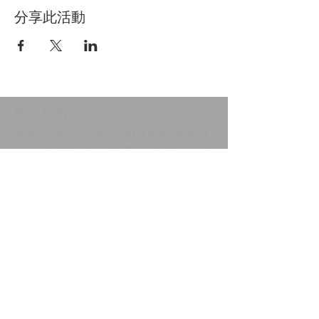
分享此活動
​關於我們
承接『大使命』的棒子 耶穌進前來，對他們
說：「天上地下所有的權柄，都賜給我了。所
以你們要去，使萬民作我的門徒，奉父子聖靈
的名，給他們施洗。凡我所吩咐你們的，都教
訓他們遵守，我就常與你們同在，直到世界的
末了。」
馬太福音 28:18-20
​聯繫我們
我要奉獻
818-280-5271
9124 Zelzah Ave, Northridge,