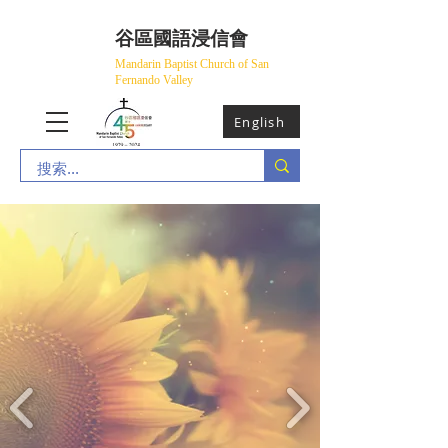
​谷區國語浸信會
Mandarin Baptist Church of San
Fernando Valley
English