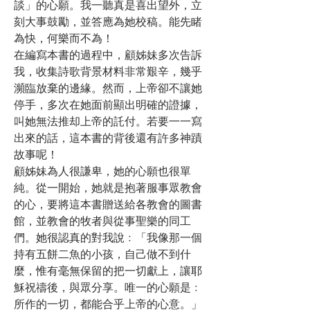
談」的心願。我一聽真是喜出望外，立
刻大事鼓勵，並答應為她校稿。能先睹
為快，何樂而不為！
在編寫本書的過程中，顧姊妹多次告訴
我，收集詩歌背景材料非常艱辛，幾乎
瀕臨放棄的邊緣。然而，上帝卻不讓她
停手，多次在她面前顯出明確的證據，
叫她無法推却上帝的託付。若要一一寫
出來的話，這本書的背後還有許多神蹟
故事呢！
顧姊妹為人很謙卑，她的心願也很單
純。從一開始，她就是抱著服事眾教會
的心，要將這本書贈送給各教會的圖書
館，並教會的牧者與從事聖樂的同工
們。她很認真的對我說﹕「我像那一個
持有五餅二魚的小孩，自己做不到什
麼，惟有毫無保留的把一切獻上，讓耶
穌祝禱後，與眾分享。唯一的心願是﹕
所作的一切，都能合乎上帝的心意。」