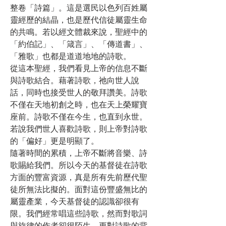
整卷「詩篇」。這是選民以色列百姓屬
靈經歷的結晶，也是歷代信徒屬靈生命
的共鳴。若以經文體裁來說，聖經中的
「約伯記」、「箴言」、「傳道書」、
「雅歌」也都是道道地地的詩歌。
從這本聖經，我們看見上帝的信息不斷
與詩歌結合。藉著詩歌，祂向世人說
話，同時也接受世人的敬拜讚美。詩歌
不僅在天地初創之時，也在天上榮耀寶
座前。詩歌不僅在今生，也直到永世。
若說我們世人喜歡詩歌，則上帝對詩歌
的「偏好」更是明顯了。
隨著時間的累積，上帝不斷將音樂、詩
歌賜給我們。所以今天的基督徒在詩歌
方面的豐富資源，真是所有先前歷代聖
徒所無法比擬的。面對這份豐盛無比的
屬靈產業，今天基督徒的認識卻很有
限。我們經常唱這些詩歌，然而對歌詞