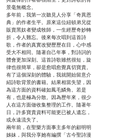
與旋律的作者卻很陌生，更對詩歌的背
景毫無概念。
多年前，我第一次聽見人分享「奇異恩
典」的作者生平。原來這位紐頓弟兄從
販賣黑奴者變成牧師，一生經歷奇妙轉
折，令人難忘。後來每次唱到這首詩
歌，作者的真實改變歷歷在目，心中感
受大不相同。隨著自己年事，對詩詞的
體會更加深刻。這首詩歌雖然很短，旋
律也很簡單，卻是愈唱愈覺真切寶貴。
有了這個深刻的體驗，我就開始留意介
紹詩歌背景的書籍。結果相當失望，因
為這方面的資料確如鳳毛鱗角。若是
有，也是極為分散。因為歷年來，很少
人在這方面做收集整理的工作。隨著年
日，許多寶貴資料可能更已被人遺忘，
或永遠流失了。
兩年前，在聖樂方面事主多年的顧明明
姊妹，與我分享她有編撰「古今聖詩漫