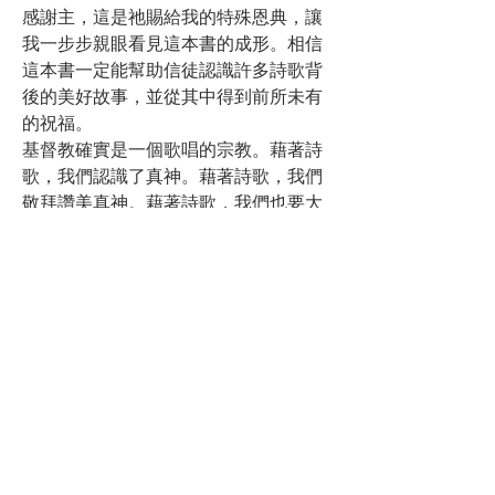
感謝主，這是祂賜給我的特殊恩典，讓
我一步步親眼看見這本書的成形。相信
這本書一定能幫助信徒認識許多詩歌背
後的美好故事，並從其中得到前所未有
的祝福。
基督教確實是一個歌唱的宗教。藉著詩
歌，我們認識了真神。藉著詩歌，我們
敬拜讚美真神。藉著詩歌，我們也要大
大傳揚真神。
最後，我向上帝感恩，也向祂祈求。願
祂大大使用這本書，如同五餅二魚，祝
福許多人。但不是只吃一頓，乃要使眾
人都能得享那存到永生的食物。特以為
記。
願一切榮耀歸給父神！
許中生
2/02/02於美國洛杉磯谷區國語浸信會