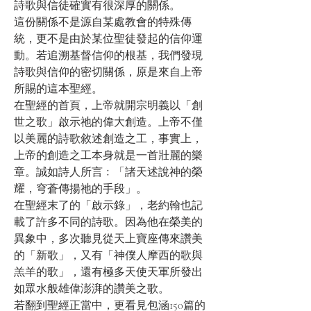
詩歌與信徒確實有很深厚的關係。
這份關係不是源自某處教會的特殊傳
統，更不是由於某位聖徒發起的信仰運
動。若追溯基督信仰的根基，我們發現
詩歌與信仰的密切關係，原是來自上帝
所賜的這本聖經。
在聖經的首頁，上帝就開宗明義以「創
世之歌」啟示祂的偉大創造。上帝不僅
以美麗的詩歌敘述創造之工，事實上，
上帝的創造之工本身就是一首壯麗的樂
章。誠如詩人所言﹕「諸天述說神的榮
耀，穹蒼傳揚祂的手段」。
在聖經末了的「啟示錄」，老約翰也記
載了許多不同的詩歌。因為他在榮美的
異象中，多次聽見從天上寶座傳來讚美
的「新歌」，又有「神僕人摩西的歌與
羔羊的歌」，還有極多天使天軍所發出
如眾水般雄偉澎湃的讚美之歌。
若翻到聖經正當中，更看見包涵150篇的