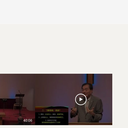
40:06
34:11