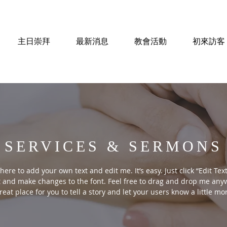
主日崇拜
最新消息
教會活動
初來訪客
SERVICES & SERMONS
here to add your own text and edit me. It’s easy. Just click “Edit Tex
 and make changes to the font. Feel free to drag and drop me anyw
reat place for you to tell a story and let your users know a little m