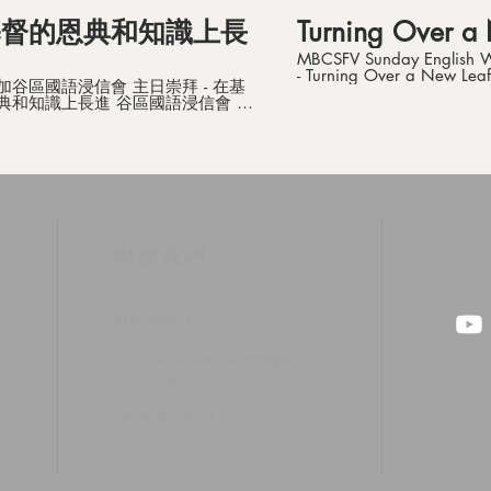
基督的恩典和知識上長
Turning Over a
MBCSFV Sunday English W
- Turning Over a New Lea
加谷區國語浸信會 主日崇拜 - 在基
Pastor Danny Furukawa Pa
典和知識上長進 谷區國語浸信會 牧
Corinthians 5:17 Background Music:
證道 經文：彼得後書3:1-18 谷區
Shower Your Righteousne
會 (MBCSFV) 地址：9124
Source: https://youtu.be/QaWD3QzuV-
 Avenue, Northridge, CA 91325
Y Mandarin Baptist Church of San
8-280-5271 (Effective on April
Fernando Valley (MBCSFV) Address: 912
021) 網址：www.mbcsfv.org
Zelzah Ave, Northridge, 
818-280-5271 Web：
https://www.go2mbc.org (
https://www.mbcsfv.org (
​聯繫我們
818-280-5271
9124 Zelzah Ave, Northridge,
CA 91325, USA
info@mbcsfv.org