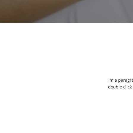
I'm a paragra
double click