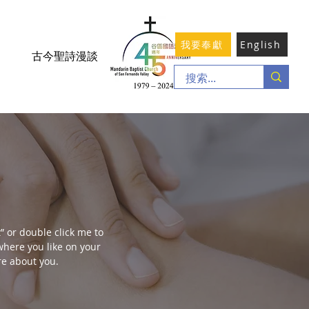
我要奉獻
English
古今聖詩漫談
t” or double click me to
here you like on your
ore about you.