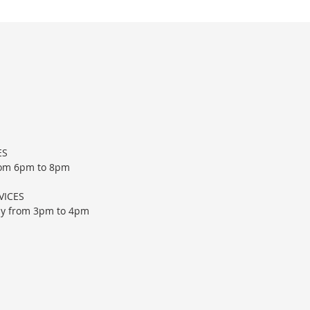
ES
rom 6pm to 8pm
VICES
ay from
3pm to 4pm