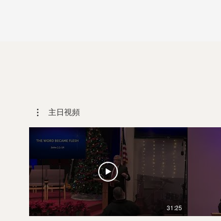
主日視頻
31:25