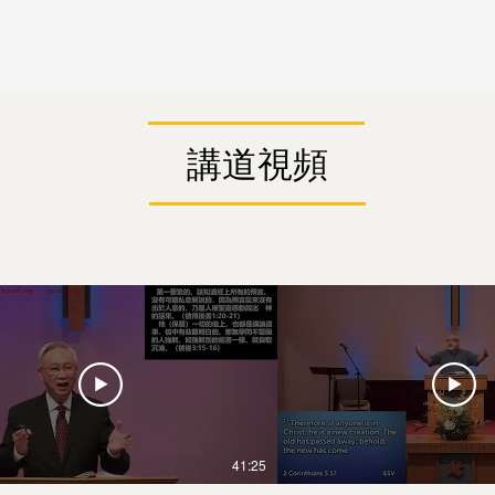
講道視頻
41:25