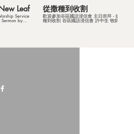
 New Leaf
從撒種到收割
orship Service
歡迎參加谷區國語浸信會 主日崇拜 - 從撒
f Sermon by
種到收割 谷區國語浸信會 許中生 牧師 經
ssage: 2
文：詩篇126篇(上行之詩) 從撒種到收割
詩篇126篇(上行之詩) 當耶和華將那些被擄
ss Upon Me
的帶回錫安的時候，我們好像做夢的人。
我們滿口喜笑、滿舌歡呼的時候，外邦中
就有人說：「耶和華為他們行了大事！」
4
耶和華果然為我們行了大事，我們就歡
CA 91325 Tel:
喜。耶和華啊，求你使我們被擄的人歸
回，好像南地的河水復流。流淚撒種的，
English)
必歡呼收割！那帶種流淚出去的，必要歡
Chinese)
歡樂樂的帶禾捆回來！ 一. 詩篇126篇的
信息 1. 以色列百姓歸回故土，外邦眾民稱
奇！ 2. 如南地沙漠起死回生，天降河水復
流！ 3. 如撒種者含淚出去，必歡樂滿載而
歸！ 二. 「撒種者」是誰？ 1. 舊約：以色
列人；新約：基督門徒。 2. 上帝是主人，
撒種者榮幸與神同工。 3. 信息古今不變：
耶和華果然為我們行了大事！ 三. 「從撒
種到收割」 1. 種子是神的道，也是天國福
音。(路8:11-15) 2. 信徒重生是本於不能壞
的種子。(彼前1:23,25) 3. 撒種者的信
念：仰望神行大事！ 4. 種子必然變禾捆，
淚水變歡呼！ 5. 今天的基督徒都是前人的
禾捆； 6. 必是種子，並是帶種的撒種者！
[省思與實踐] 1. 思考：信徒重生乃「不能
壞的種子」，有何意義？ 2. 反省：基督