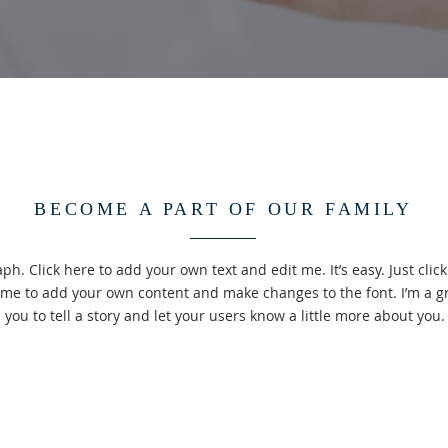
BECOME A PART OF OUR FAMILY
ph. Click here to add your own text and edit me. It’s easy. Just click 
 me to add your own content and make changes to the font. I’m a gr
you to tell a story and let your users know a little more about you.