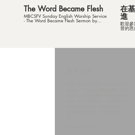
The Word Became Flesh
在
進
MBCSFV Sunday English Worship Service
- The Word Became Flesh Sermon by
歡迎參
Pastor Danny Furukawa Passage: John
督的恩
1:1-14 Mandarin Baptist Church of San
師 主日
Fernando Valley (MBCSFV) Address: 9124
國語浸信
Zelzah Ave, Northridge, CA 91325 Tel:
Zelzah
818-280-5271 Web：
電話： 81
https://www.go2mbc.org (English)
14, 2
https://www.mbcsfv.org (Chinese)
​關於我們
承接『大使命』的棒子 耶穌進前來，對
他們說：「天上地下所有的權柄，都賜
給我了。所以你們要去，使萬民作我的
門徒，奉父子聖靈的名，給他們施洗。
凡我所吩咐你們的，都教訓他們遵守，
我就常與你們同在，直到世界的末
了。」
馬太福音 28:18-20