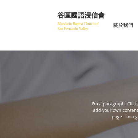
​谷區國語浸信會
Mandarin Baptist Church of
關於我們
San Fernando Valley
I'm a paragraph. Click 
add your own content
page. I’m a g